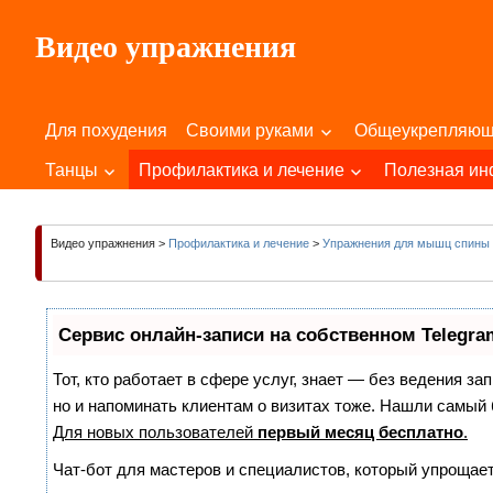
Пропустить
Видео упражнения
и
перейти
Для
к
Здоровья
содержимому
Для похудения
Своими руками
Общеукрепляю
Вашего
Тела
Танцы
Профилактика и лечение
Полезная и
и
Души!
Видео упражнения
>
Профилактика и лечение
>
Упражнения для мышц спины 
Сервис онлайн-записи на собственном Telegra
Тот, кто работает в сфере услуг, знает — без ведения за
но и напоминать клиентам о визитах тоже. Нашли самы
Для новых пользователей
первый месяц бесплатно
.
Чат-бот для мастеров и специалистов, который упрощает