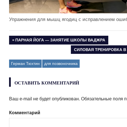
Упражнения для мышц ягодиц с исправлением оши
ПРЕДЫДУЩАЯ
ПАРНАЯ ЙОГА — ЗАНЯТИЕ ШКОЛЫ ВАДЖРА
Навигация
ЗАПИСЬ:
СЛЕДУЮЩАЯ
СИЛОВАЯ ТРЕНИРОВКА 
ЗАПИСЬ:
по
Герман Тюхтин
для позвоночника
записям
ОСТАВИТЬ КОММЕНТАРИЙ
Ваш e-mail не будет опубликован.
Обязательные поля 
Комментарий