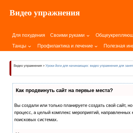
Пропустить
Видео упражнения
и
перейти
Для
к
Здоровья
содержимому
Для похудения
Своими руками
Общеукрепляю
Вашего
Тела
Танцы
Профилактика и лечение
Полезная и
и
Души!
Видео упражнения
>
Уроки йоги для начинающих: видео упражнения для заня
Как продвинуть сайт на первые места?
Вы создали или только планируете создать свой сайт, но
процесс, а целый комплекс мероприятий, направленных 
поисковых системах.