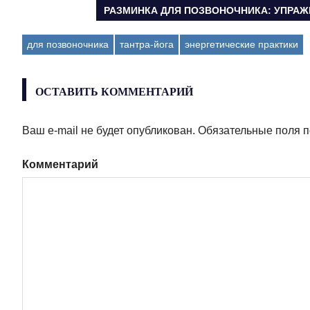
Навигация
ЗАПИСЬ:
СЛЕДУЮЩАЯ
РАЗМИНКА ДЛЯ ПОЗВОНОЧНИКА: УПРА
ЗАПИСЬ:
по
для позвоночника
тантра-йога
энергетические практики
записям
ОСТАВИТЬ КОММЕНТАРИЙ
Ваш e-mail не будет опубликован.
Обязательные поля 
Комментарий