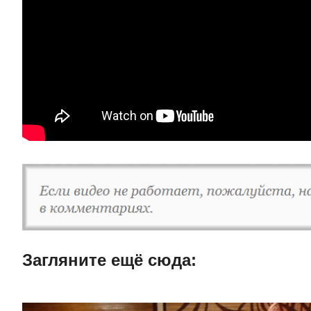
Загляните ещë сюда: