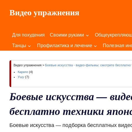
Пропустить
Видео упражнения
и
перейти
Для
к
Здоровья
содержимому
Для похудения
Своими руками
Общеукрепляю
Вашего
Тела
Танцы
Профилактика и лечение
Полезная и
и
Души!
Видео упражнения
>
Боевые искусства - видео-фильмы: смотрите бесплатно 
Карате
(4)
Ушу
(7)
Боевые искусства — вид
бесплатно техники япон
Боевые искусства — подборка бесплатных видео