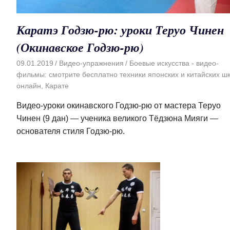
Каратэ Годзю-рю: уроки Теруо Чинен
(Окинавское Годзю-рю)
09.01.2019
Видео-упражнения
Боевые искусства - видео-
фильмы: смотрите бесплатно техники японских и китайских ш
онлайн
,
Карате
Видео-уроки окинавского Годзю-рю от мастера Теруо
Чинен (9 дан) — ученика великого Тёдзюна Мияги —
основателя стиля Годзю-рю.