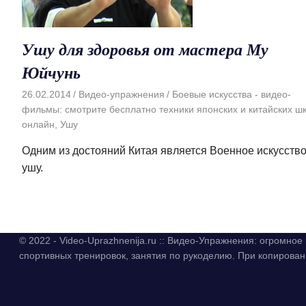
Ушу для здоровья от мастера Му
Юйчунь
26.02.2014
Видео-упражнения
Боевые искусства - видео-
фильмы: смотрите бесплатно техники японских и китайских ш
онлайн
,
Ушу
Одним из достояний Китая является Военное искусств
ушу.
© 2022 - Video-Uprazhnenija.ru :: Видео-Упражнения: огромно
спортивных тренировок, занятия по рукоделию. При копиров