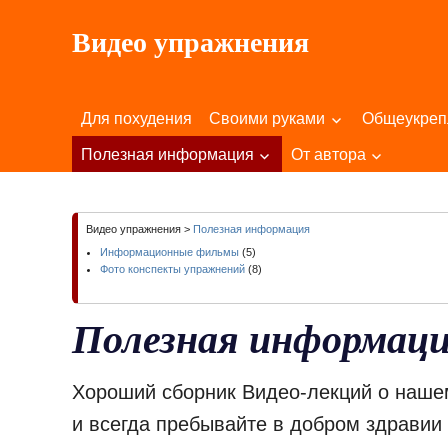
Пропустить
Видео упражнения
и
перейти
Для
к
Здоровья
содержимому
Для похудения
Своими руками
Общеукре
Вашего
Тела
Полезная информация
От автора
и
Души!
Видео упражнения
>
Полезная информация
Информационные фильмы
(5)
Фото конспекты упражнений
(8)
Полезная информац
Хороший сборник Видео-лекций о нашем
и всегда пребывайте в добром здравии 