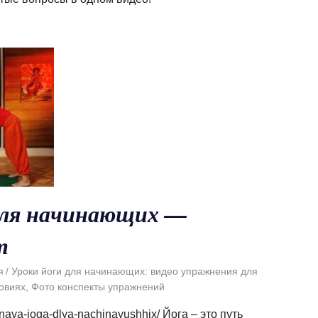
для начинающих —
т
я
Уроки йоги для начинающих: видео упражнения для
овиях
,
Фото конспекты упражнений
naya-joga-dlya-nachinayushhix/ Йога – это путь