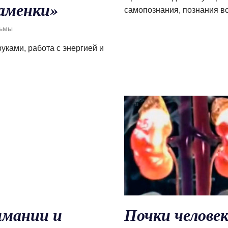
аменки»
самопознания, познания во
ьмы
уками, работа с энергией и
имании и
Почки челове