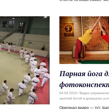
Парная йога 
фотоконспек
04.04.2016
Видео-упражнени
занятий йогой в домашних усл
Оригинал видео — тут: /par