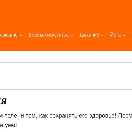
пляющие
Боевые искусства
Дыхание
Йога
ия
 теле, и том, как сохранять его здоровье! Пос
и уме!