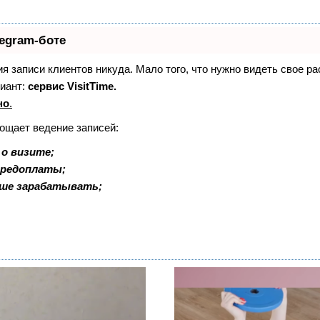
legram-боте
ния записи клиентов никуда. Мало того, что нужно видеть свое р
иант:
сервис VisitTime.
но
.
рощает ведение записей:
о визите;
 предоплаты;
ьше зарабатывать;