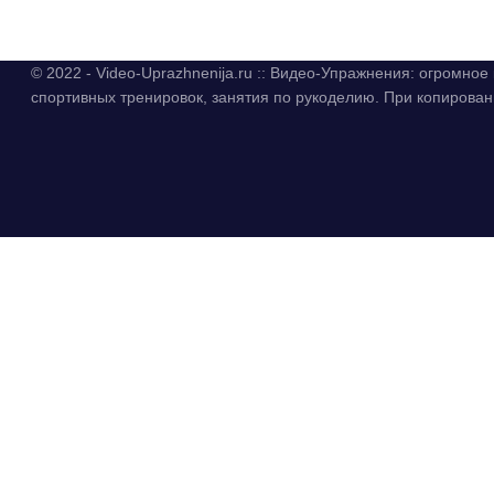
© 2022 - Video-Uprazhnenija.ru :: Видео-Упражнения: огромно
спортивных тренировок, занятия по рукоделию. При копиров