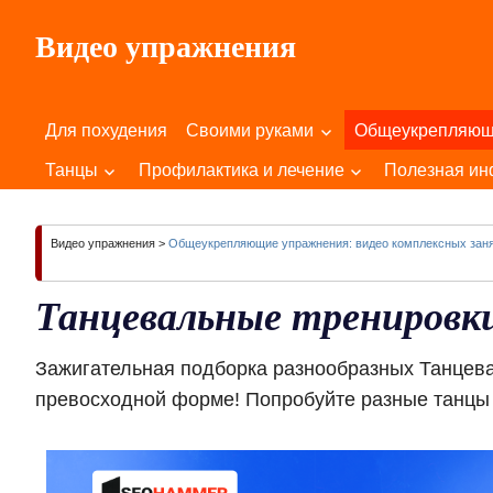
Пропустить
Видео упражнения
и
перейти
Для
к
Здоровья
содержимому
Для похудения
Своими руками
Общеукрепляю
Вашего
Тела
Танцы
Профилактика и лечение
Полезная и
и
Души!
Видео упражнения
>
Общеукрепляющие упражнения: видео комплексных зан
Танцевальные тренировк
Зажигательная подборка разнообразных Танцева
превосходной форме! Попробуйте разные танцы 