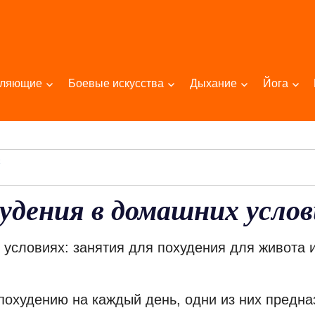
пляющие
Боевые искусства
Дыхание
Йога
х
удения в домашних услов
условиях: занятия для похудения для живота 
похудению на каждый день, одни из них предн