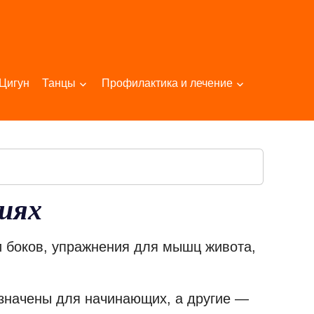
Цигун
Танцы
Профилактика и лечение
иях
и боков, упражнения для мышц живота,
азначены для начинающих, а другие —