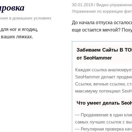
ировка
30.01.2019
Видео-упражнени
Упражнения по коррекции фи
ения в домашних условиях
До начала отпуска осталос
ля ног и ягодиц,
еще остается мечтой? Поху
 ваших ляжках.
Забиваем Сайты В ТО
от SeoHammer
Каждая ссылка анализирует
SeoHammer делает продвиж
Ссылки, вечные ссылки, ст
максимуму потенциал SeoH
Что умеет делать Se
— Продвижение в один клик
самых лучших ссылок с вы
— Регулярная проверка кач