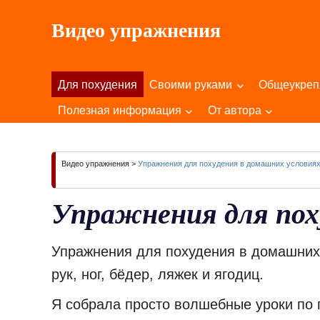
Пропустить
Видео упражнения
и
перейти
Для
к
Здоровья
содержимому
Для похудения
Своими руками
Общеукре
Вашего
Тела
Полезная информация
От автора
и
Души!
Видео упражнения
>
Упражнения для похудения в домашних условия
Упражнения для пох
Упражнения для похудения в домашних 
рук, ног, бёдер, ляжек и ягодиц.
Я собрала просто волшебные уроки по 