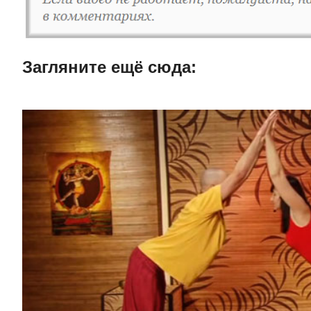
Загляните ещë сюда: