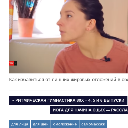
Как избавиться от лишних жировых отложений в о
ПРЕДЫДУЩАЯ
РИТМИЧЕСКАЯ ГИМНАСТИКА 80Х – 4, 5 И 6 ВЫПУСКИ
Навигация
ЗАПИСЬ:
СЛЕДУЮЩАЯ
ЙОГА ДЛЯ НАЧИНАЮЩИХ — РАССЛ
ЗАПИСЬ:
по
для лица
для шеи
омоложение
самомассаж