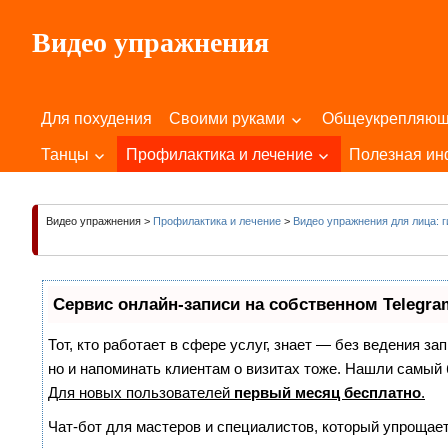
Пропустить
Видео упражнения
и
перейти
Для
к
Здоровья
содержимому
Для похудения
Своими руками
Общеукрепляю
Вашего
Тела
Танцы
Профилактика и лечение
Полезная и
и
Души!
Видео упражнения
>
Профилактика и лечение
>
Видео упражнения для лица: 
Сервис онлайн-записи на собственном Telegra
Тот, кто работает в сфере услуг, знает — без ведения за
но и напоминать клиентам о визитах тоже. Нашли самы
Для новых пользователей
первый месяц бесплатно
.
Чат-бот для мастеров и специалистов, который упрощает