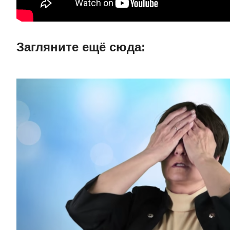
Загляните ещë сюда: