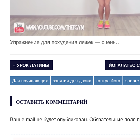
Упражнение для похудения ляжек — очень…
ПРЕДЫДУЩАЯ
УРОК ЛАТИНЫ
СЛЕДУЮЩАЯ
ЙОГАЛАТЕС 
Навигация
ЗАПИСЬ:
ЗАПИСЬ:
Для начинающих
занятия для двоих
тантра-йога
энерге
по
записям
ОСТАВИТЬ КОММЕНТАРИЙ
Ваш e-mail не будет опубликован.
Обязательные поля 