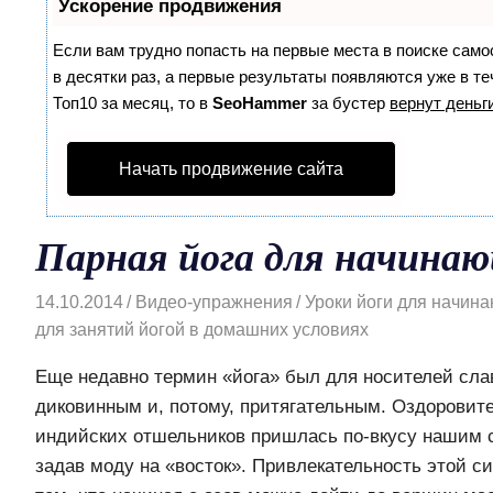
Ускорение продвижения
Если вам трудно попасть на первые места в поиске сам
в десятки раз, а первые результаты появляются уже в те
Топ10 за месяц, то в
SeoHammer
за бустер
вернут деньги
Начать продвижение сайта
Парная йога для начина
14.10.2014
Видео-упражнения
Уроки йоги для начин
для занятий йогой в домашних условиях
Еще недавно термин «йога» был для носителей сла
диковинным и, потому, притягательным. Оздоровит
индийских отшельников пришлась по-вкусу нашим 
задав моду на «восток». Привлекательность этой 