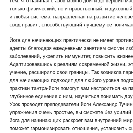
тем, что начиная с азов можно дойти до вершин ма
только физический, но и нравственный, и духовный
и любая система, направленная на развитие человек
свод правил, способствующий лучшему ее понима
Йога для начинающих практически не имеет против
адепты благодаря ежедневным занятиям смогли изб
заболеваний, укрепить иммунитет, повысить жизне
Адаптировавшись к реалиям современной жизни, это
учение, расширило свои границы. Так возникла парн
для начинающих подходит для любого уровня подг
практики тантра-йоги помогут вам настроиться на п
глубинное единение с ним, научиться понимать друг
Урок проводят преподаватели йоги Александр Тучин
упражнения очень простые, вы сможете без усилий 
йога для начинающих раскроет вам внутренний мир
поможет гармонизировать отношения, установить 