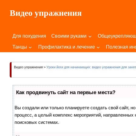
Пропустить
Видео упражнения
и
перейти
Для
к
Здоровья
содержимому
Для похудения
Своими руками
Общеукрепляю
Вашего
Тела
Танцы
Профилактика и лечение
Полезная и
и
Души!
Видео упражнения
>
Уроки йоги для начинающих: видео упражнения для заня
Как продвинуть сайт на первые места?
Вы создали или только планируете создать свой сайт, но
процесс, а целый комплекс мероприятий, направленных 
поисковых системах.