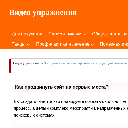
Пропустить
Видео упражнения
и
перейти
Для
к
Здоровья
содержимому
Для похудения
Своими руками
Общеукрепляю
Вашего
Тела
Танцы
Профилактика и лечение
Полезная и
и
Души!
Видео упражнения
>
Эзотерические знания: практическое видео для начинаю
Как продвинуть сайт на первые места?
Вы создали или только планируете создать свой сайт, но
процесс, а целый комплекс мероприятий, направленных 
поисковых системах.