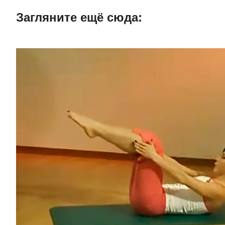
Загляните ещë сюда: