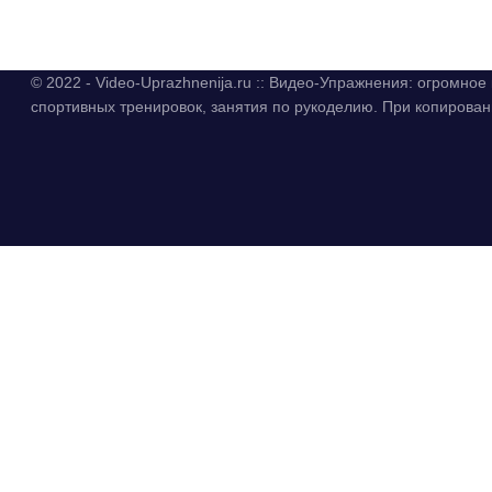
© 2022 - Video-Uprazhnenija.ru :: Видео-Упражнения: огромно
спортивных тренировок, занятия по рукоделию. При копиров