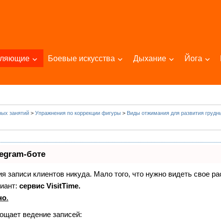
пляющие
Боевые искусства
Дыхание
Йога
ых занятий
>
Упражнения по коррекции фигуры
>
Виды отжимания для развития груд
legram-боте
ния записи клиентов никуда. Мало того, что нужно видеть свое р
иант:
сервис VisitTime.
но
.
рощает ведение записей: