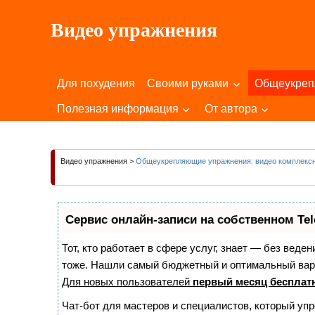
Пропустить
Видео упражнения
и
перейти
Для
к
Здоровья
содержимому
Для похудения
Своими руками
Общеукре
Вашего
Тела
Полезная информация
От автора
и
Души!
Видео упражнения
>
Общеукрепляющие упражнения: видео комплексн
Сервис онлайн-записи на собственном Te
Тот, кто работает в сфере услуг, знает — без веде
тоже. Нашли самый бюджетный и оптимальный вар
Для новых пользователей
первый месяц бесплат
Чат-бот для мастеров и специалистов, который уп