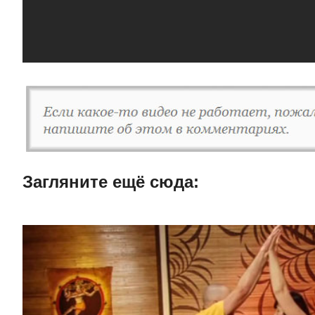
Загляните ещë сюда: