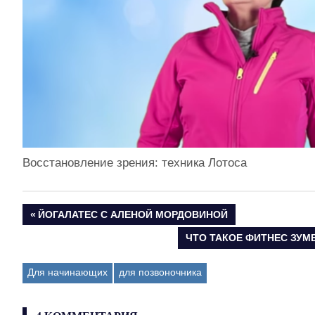
Восстановление зрения: техника Лотоса
ПРЕДЫДУЩАЯ
ЙОГАЛАТЕС С АЛЕНОЙ МОРДОВИНОЙ
Навигация
ЗАПИСЬ:
СЛЕДУЮЩАЯ
ЧТО ТАКОЕ ФИТНЕС ЗУМ
ЗАПИСЬ:
по
Для начинающих
для позвоночника
записям