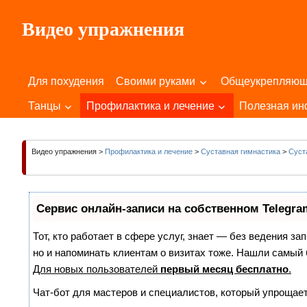
Пропустить
Видео упражнения
и
перейти
Для
к
Здоровья
содержимому
Для похудения
Своими руками
Общеукрепляю
Вашего
Тела
Танцы
Профилактика и лечение
Полезная и
и
Души!
Видео упражнения
>
Профилактика и лечение
>
Суставная гимнастика
>
Суст
Сервис онлайн-записи на собственном Telegra
Тот, кто работает в сфере услуг, знает — без ведения за
но и напоминать клиентам о визитах тоже. Нашли самы
Для новых пользователей
первый месяц бесплатно
.
Чат-бот для мастеров и специалистов, который упрощает