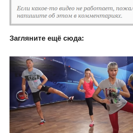
Загляните ещë сюда: