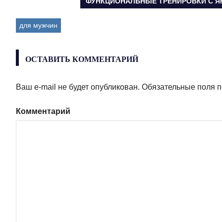
СЛЕДУЮЩАЯ
ФУНКЦИОНАЛЬНЫЕ ТРЕНИРОВКИ С ЯН
ЗАПИСЬ:
по
для мужчин
записям
ОСТАВИТЬ КОММЕНТАРИЙ
Ваш e-mail не будет опубликован.
Обязательные поля 
Комментарий