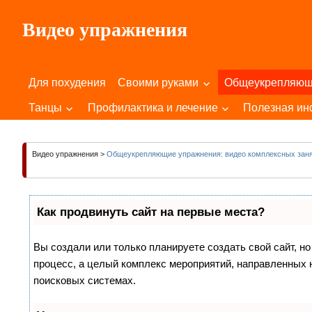
Пропустить
Видео упражнения
и
перейти
Для
к
Здоровья
содержимому
Для похудения
Своими руками
Общеукрепляю
Вашего
Тела
Танцы
Профилактика и лечение
Полезная и
и
Души!
Видео упражнения
>
Общеукрепляющие упражнения: видео комплексных зан
Как продвинуть сайт на первые места?
Вы создали или только планируете создать свой сайт, но
процесс, а целый комплекс мероприятий, направленных 
поисковых системах.