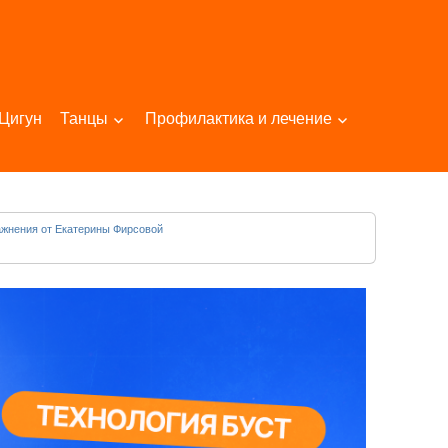
Цигун
Танцы
Профилактика и лечение
ажнения от Екатерины Фирсовой