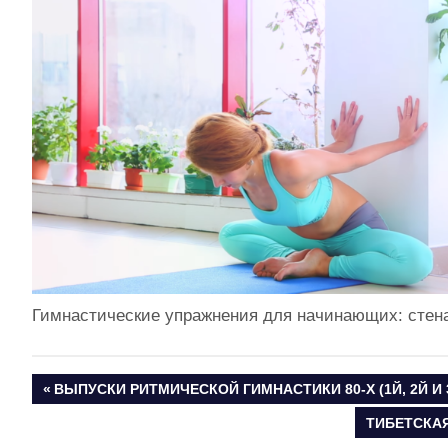
Гимнастические упражнения для начинающих: стен
ПРЕДЫДУЩАЯ
ВЫПУСКИ РИТМИЧЕСКОЙ ГИМНАСТИКИ 80-Х (1Й, 2Й И
Навигация
ЗАПИСЬ:
СЛЕДУЮЩ
ТИБЕТСКАЯ
ЗАПИСЬ: