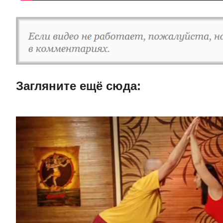
Загляните ещë сюда: