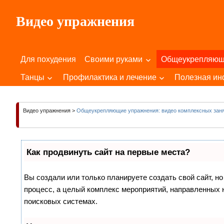
Пропустить
Видео упражнения
и
перейти
Для
к
Здоровья
содержимому
Для похудения
Своими руками
Общеукрепляю
Вашего
Тела
Танцы
Профилактика и лечение
Полезная и
и
Души!
Видео упражнения
>
Общеукрепляющие упражнения: видео комплексных зан
Как продвинуть сайт на первые места?
Вы создали или только планируете создать свой сайт, но
процесс, а целый комплекс мероприятий, направленных 
поисковых системах.