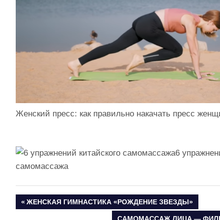
Женский пресс: как правильно накачать пресс жен
6 упражнен
самомассажа
ПРЕДЫДУЩАЯ
ЖЕНСКАЯ ГИМНАСТИКА «РОЖДЕНИЕ ЗВЕЗДЫ»
Навигация
ЗАПИСЬ:
СЛЕДУЮЩАЯ
САМОМАССАЖ ЛИЦА — ФИЛ