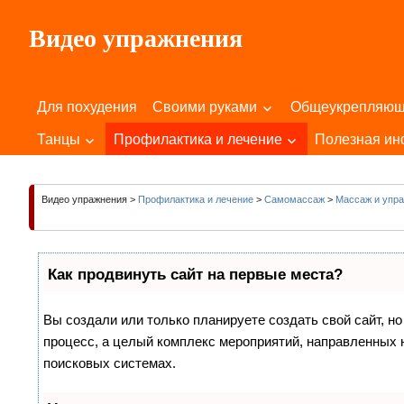
Пропустить
Видео упражнения
и
перейти
Для
к
Здоровья
содержимому
Для похудения
Своими руками
Общеукрепляю
Вашего
Тела
Танцы
Профилактика и лечение
Полезная и
и
Души!
Видео упражнения
>
Профилактика и лечение
>
Самомассаж
>
Массаж и упра
Как продвинуть сайт на первые места?
Вы создали или только планируете создать свой сайт, но
процесс, а целый комплекс мероприятий, направленных 
поисковых системах.