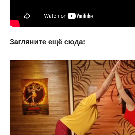
Загляните ещë сюда: