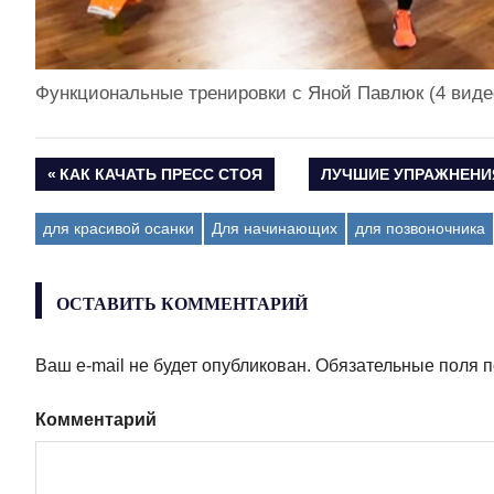
Функциональные тренировки с Яной Павлюк (4 виде
ПРЕДЫДУЩАЯ
КАК КАЧАТЬ ПРЕСС СТОЯ
СЛЕДУЮЩАЯ
ЛУЧШИЕ УПРАЖНЕНИЯ
Навигация
ЗАПИСЬ:
ЗАПИСЬ:
для красивой осанки
Для начинающих
для позвоночника
по
записям
ОСТАВИТЬ КОММЕНТАРИЙ
Ваш e-mail не будет опубликован.
Обязательные поля 
Комментарий