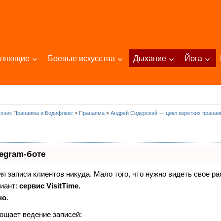
пляющие
Боевые искусства
Дыхание
Йога
ехник Пранаяма и Бодифлекс
>
Пранаяма
>
Андрей Сидерский — цикл коротких прана
legram-боте
ния записи клиентов никуда. Мало того, что нужно видеть свое р
иант:
сервис VisitTime.
но
.
рощает ведение записей: