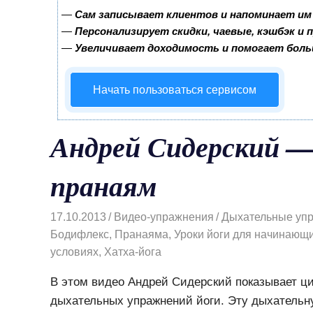
—
Сам записывает клиентов и напоминает им 
—
Персонализирует скидки, чаевые, кэшбэк и
—
Увеличивает доходимость и помогает бол
Начать пользоваться сервисом
Андрей Сидерский —
пранаям
17.10.2013
Видео-упражнения
Дыхательные упр
Бодифлекс
,
Пранаяма
,
Уроки йоги для начинающи
условиях
,
Хатха-йога
В этом видео Андрей Сидерский показывает ци
дыхательных упражнений йоги. Эту дыхательную