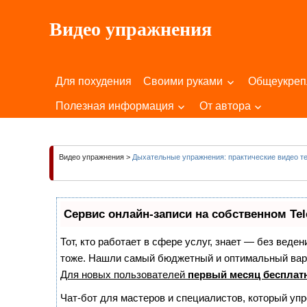
Пропустить
Видео упражнения
и
перейти
Для
к
Здоровья
содержимому
Для похудения
Своими руками
Общеукре
Вашего
Тела
Полезная информация
От автора
и
Души!
Видео упражнения
>
Дыхательные упражнения: практические видео т
Сервис онлайн-записи на собственном Te
Тот, кто работает в сфере услуг, знает — без веде
тоже. Нашли самый бюджетный и оптимальный вар
Для новых пользователей
первый месяц бесплат
Чат-бот для мастеров и специалистов, который уп