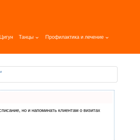
Цигун
Танцы
Профилактика и лечение
ям
асписание, но и напоминать клиентам о визитах