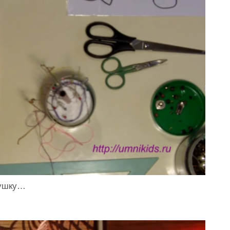
рушку…