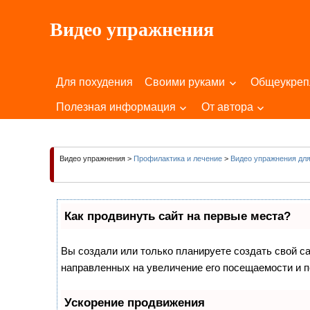
Пропустить
Видео упражнения
и
перейти
Для
к
Здоровья
содержимому
Для похудения
Своими руками
Общеукре
Вашего
Тела
Полезная информация
От автора
и
Души!
Видео упражнения
>
Профилактика и лечение
>
Видео упражнения для
Как продвинуть сайт на первые места?
Вы создали или только планируете создать свой сай
направленных на увеличение его посещаемости и п
Ускорение продвижения