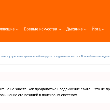
пляющие
Боевые искусства
Дыхание
Йога
 глаз и улучшения зрения при близорукости и дальнозоркости
>
Волшебные капли для г
т, но не знаете, как продвигать? Продвижение сайта – это не п
овышение его позиций в поисковых системах.