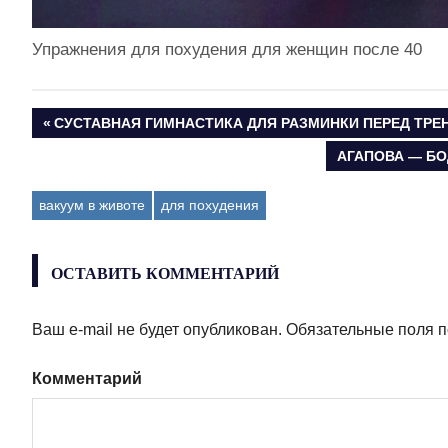
Упражнения для похудения для женщин после 40
ПРЕДЫДУЩАЯ
СУСТАВНАЯ ГИМНАСТИКА ДЛЯ РАЗМИНКИ ПЕРЕД ТРЕН
Навигация
ЗАПИСЬ:
СЛЕДУЮЩАЯ
АГАПОВА — Б
ЗАПИСЬ:
по
вакуум в животе
для похудения
записям
ОСТАВИТЬ КОММЕНТАРИЙ
Ваш e-mail не будет опубликован.
Обязательные поля 
Комментарий