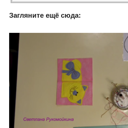
Загляните ещë сюда: