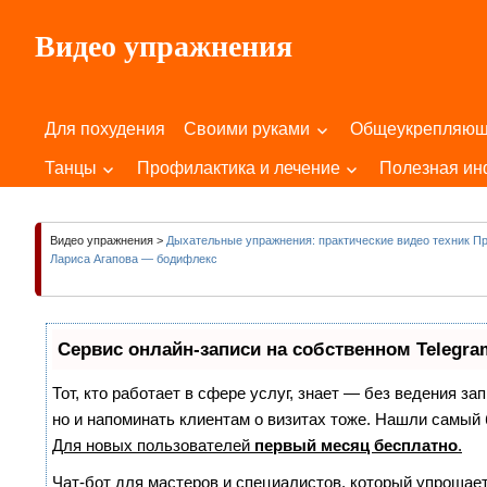
Пропустить
Видео упражнения
и
перейти
Для
к
Здоровья
содержимому
Для похудения
Своими руками
Общеукрепляю
Вашего
Тела
Танцы
Профилактика и лечение
Полезная и
и
Души!
Видео упражнения
>
Дыхательные упражнения: практические видео техник П
Лариса Агапова — бодифлекс
Сервис онлайн-записи на собственном Telegra
Тот, кто работает в сфере услуг, знает — без ведения за
но и напоминать клиентам о визитах тоже. Нашли самы
Для новых пользователей
первый месяц бесплатно
.
Чат-бот для мастеров и специалистов, который упрощает