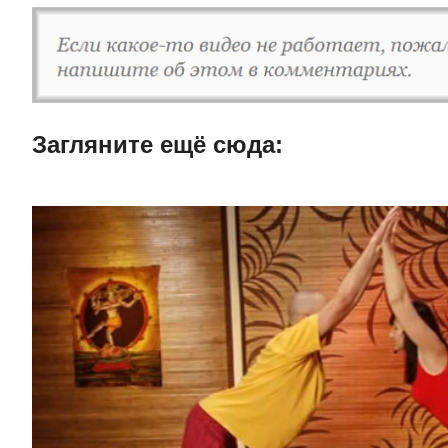
Загляните ещë сюда: