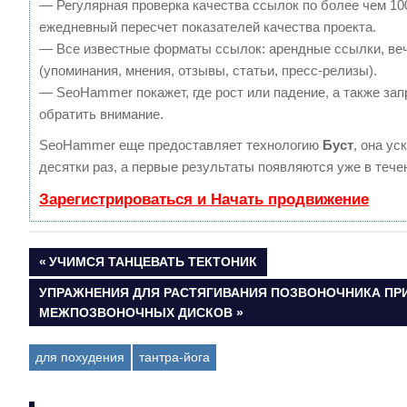
— Регулярная проверка качества ссылок по более чем 10
ежедневный пересчет показателей качества проекта.
— Все известные форматы ссылок: арендные ссылки, ве
(упоминания, мнения, отзывы, статьи, пресс-релизы).
— SeoHammer покажет, где рост или падение, а также зап
обратить внимание.
SeoHammer еще предоставляет технологию
Буст
, она ус
десятки раз, а первые результаты появляются уже в тече
Зарегистрироваться и Начать продвижение
ПРЕДЫДУЩАЯ
УЧИМСЯ ТАНЦЕВАТЬ ТЕКТОНИК
Навигация
ЗАПИСЬ:
СЛЕДУЮЩАЯ
УПРАЖНЕНИЯ ДЛЯ РАСТЯГИВАНИЯ ПОЗВОНОЧНИКА ПР
ЗАПИСЬ:
МЕЖПОЗВОНОЧНЫХ ДИСКОВ
по
записям
для похудения
тантра-йога