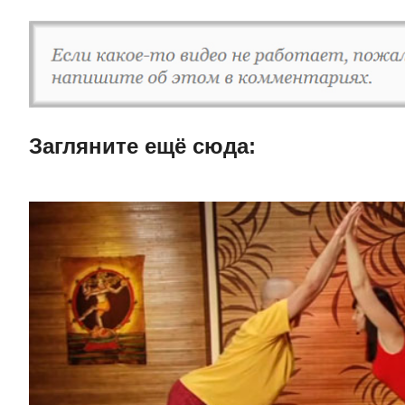
Загляните ещë сюда: