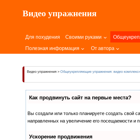
Пропустить
Видео упражнения
и
перейти
Для
к
Здоровья
содержимому
Для похудения
Своими руками
Общеукре
Вашего
Тела
Полезная информация
От автора
и
Души!
Видео упражнения
>
Общеукрепляющие упражнения: видео комплексн
Как продвинуть сайт на первые места?
Вы создали или только планируете создать свой сай
направленных на увеличение его посещаемости и п
Ускорение продвижения