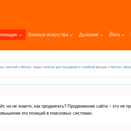
пляющие
Боевые искусства
Дыхание
Йога
ых занятий
>
Фитнес: видео-занятия для похудения и стройной фигуры
>
Фитнес «Крас
т, но не знаете, как продвигать? Продвижение сайта – это не п
овышение его позиций в поисковых системах.