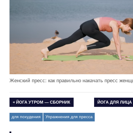
Женский пресс: как правильно накачать пресс жен
ПРЕДЫДУЩАЯ
ЙОГА УТРОМ — СБОРНИК
СЛЕДУЮЩАЯ
ЙОГА ДЛЯ ЛИЦА 
Навигация
ЗАПИСЬ:
ЗАПИСЬ:
для похудения
Упражнения для пресса
по
записям