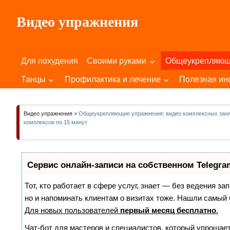
Пропустить
Видео упражнения
и
перейти
Для
к
Здоровья
содержимому
Для похудения
Своими руками
Общеукрепляю
Вашего
Тела
Танцы
Профилактика и лечение
Полезная и
и
Души!
Видео упражнения
>
Общеукрепляющие упражнения: видео комплексных зан
комплексов по 15 минут
Сервис онлайн-записи на собственном Telegra
Тот, кто работает в сфере услуг, знает — без ведения за
но и напоминать клиентам о визитах тоже. Нашли самы
Для новых пользователей
первый месяц бесплатно
.
Чат-бот для мастеров и специалистов, который упрощает