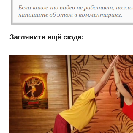
Загляните ещë сюда: