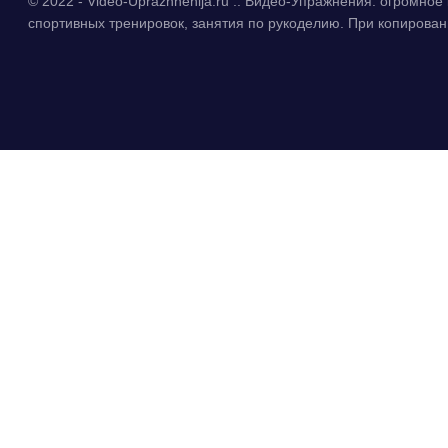
© 2022 - Video-Uprazhnenija.ru :: Видео-Упражнения: огромно
спортивных тренировок, занятия по рукоделию. При копиров