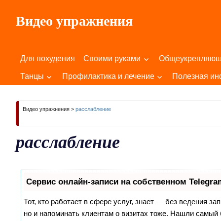
Пропустить
Видео упражнения
и
перейти
Для
к
Здоровья
содержимому
Для похудения
Своими руками
Общеукрепляю
Вашего
Тела
Танцы
Профилактика и лечение
Полезная и
и
Души!
Видео упражнения
>
расслабление
расслабление
Сервис онлайн-записи на собственном Telegra
Тот, кто работает в сфере услуг, знает — без ведения за
но и напоминать клиентам о визитах тоже. Нашли самы