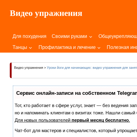
Пропустить
Видео упражнения
и
перейти
Для
к
Здоровья
содержимому
Для похудения
Своими руками
Общеукрепляю
Вашего
Тела
Танцы
Профилактика и лечение
Полезная и
и
Души!
Видео упражнения
>
Уроки йоги для начинающих: видео упражнения для заня
Сервис онлайн-записи на собственном Telegra
Тот, кто работает в сфере услуг, знает — без ведения за
но и напоминать клиентам о визитах тоже. Нашли самы
Для новых пользователей
первый месяц бесплатно
.
Чат-бот для мастеров и специалистов, который упрощает