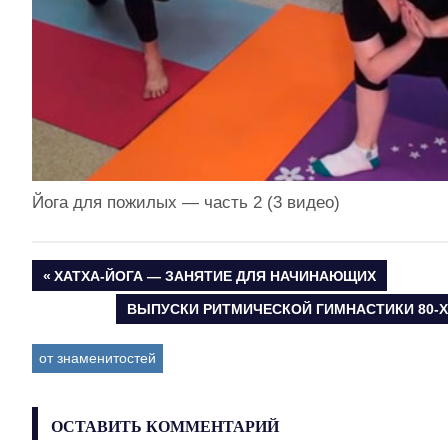
Йога для пожилых — часть 2 (3 видео)
ПРЕДЫДУЩАЯ
ХАТХА-ЙОГА — ЗАНЯТИЕ ДЛЯ НАЧИНАЮЩИХ
Навигация
ЗАПИСЬ:
СЛЕДУЮЩАЯ
ВЫПУСКИ РИТМИЧЕСКОЙ ГИМНАСТИКИ 80-Х (
ЗАПИСЬ:
по
от знаменитостей
записям
ОСТАВИТЬ КОММЕНТАРИЙ