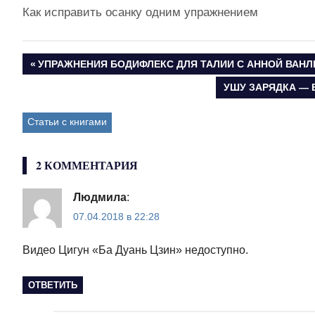
Как исправить осанку одним упражнением
ПРЕДЫДУЩАЯ
УПРАЖНЕНИЯ БОДИФЛЕКС ДЛЯ ТАЛИИ С АННОЙ ВАНЛ
Навигация
ЗАПИСЬ:
СЛЕДУЮЩАЯ
УШУ ЗАРЯДКА —
ЗАПИСЬ:
по
Статьи с книгами
записям
2 КОММЕНТАРИЯ
Людмила
:
07.04.2018 в 22:28
Видео Цигун «Ба Дуань Цзин» недоступно.
ОТВЕТИТЬ