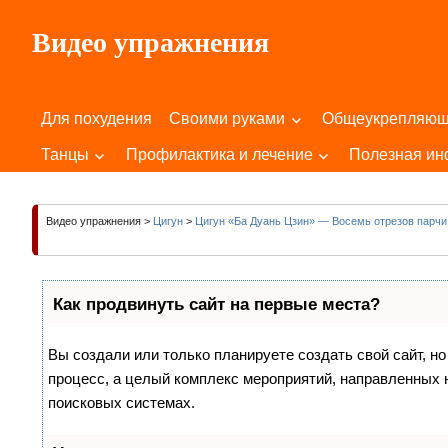
Пропустить
Видео упражнения
и
перейти
Для
к
Здоровья
содержимому
Для похудения
Своими руками
Общеукрепляю
Вашего
Тела
Танцы
Профилактика и лечение
Полезная и
и
Души!
Видео упражнения
>
Цигун
>
Цигун «Ба Дуань Цзин» — Восемь отрезов парчи
Как продвинуть сайт на первые места?
Вы создали или только планируете создать свой сайт, но
процесс, а целый комплекс мероприятий, направленных 
поисковых системах.