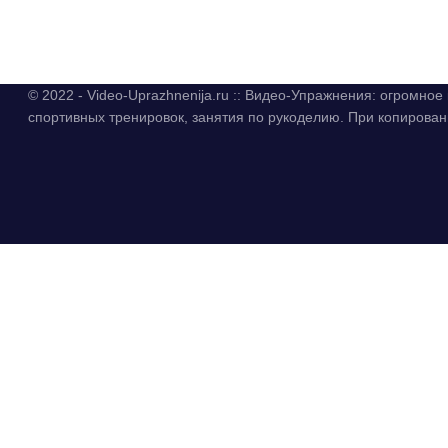
© 2022 - Video-Uprazhnenija.ru :: Видео-Упражнения: огромно
спортивных тренировок, занятия по рукоделию. При копиров