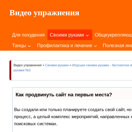
Пропустить
Видео упражнения
и
перейти
Для
к
Здоровья
содержимому
Для похудения
Своими руками
Общеукрепляю
Вашего
Тела
Танцы
Профилактика и лечение
Полезная и
и
Души!
Видео упражнения
>
Своими руками
>
Игрушки своими руками - бесплатное ви
руками №2
Как продвинуть сайт на первые места?
Вы создали или только планируете создать свой сайт, но
процесс, а целый комплекс мероприятий, направленных 
поисковых системах.