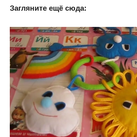
Загляните ещë сюда: